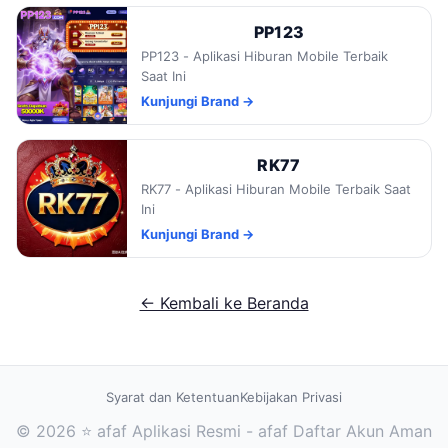
PP123
PP123 - Aplikasi Hiburan Mobile Terbaik
Saat Ini
Kunjungi Brand →
RK77
RK77 - Aplikasi Hiburan Mobile Terbaik Saat
Ini
Kunjungi Brand →
← Kembali ke Beranda
Syarat dan Ketentuan
Kebijakan Privasi
© 2026 ⭐ afaf Aplikasi Resmi - afaf Daftar Akun Aman