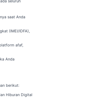
ada seluruh
innya saat Anda
ngkat (IMEI/IDFA),
latform afaf,
ika Anda
an berikut:
an Hiburan Digital