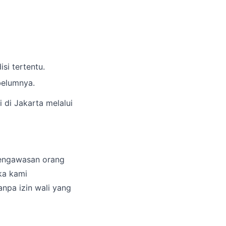
si tertentu.
belumnya.
di Jakarta melalui
pengawasan orang
ka kami
npa izin wali yang