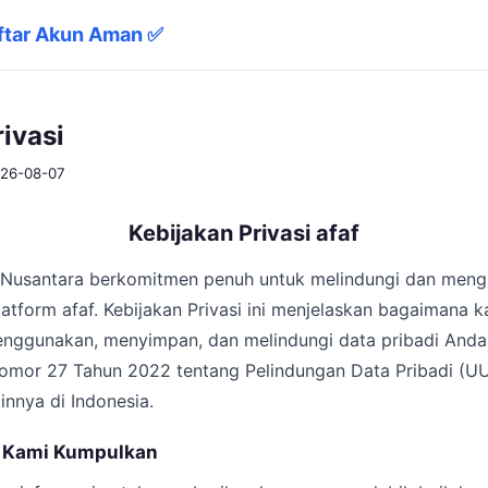
Daftar Akun Aman ✅
ivasi
2026-08-07
Kebijakan Privasi afaf
i Nusantara berkomitmen penuh untuk melindungi dan mengh
atform afaf. Kebijakan Privasi ini menjelaskan bagaimana k
ggunakan, menyimpan, dan melindungi data pribadi Anda
mor 27 Tahun 2022 tentang Pelindungan Data Pribadi (U
ainnya di Indonesia.
ng Kami Kumpulkan