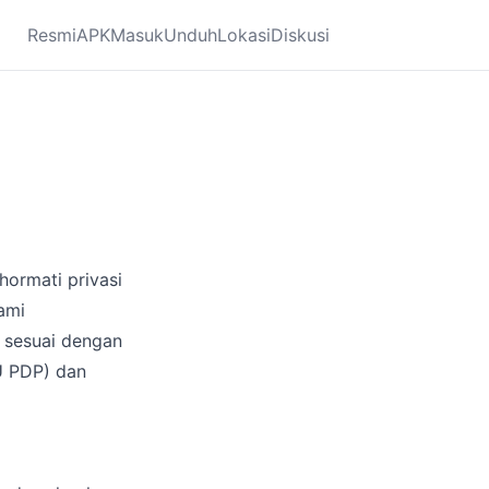
Resmi
APK
Masuk
Unduh
Lokasi
Diskusi
ormati privasi
ami
 sesuai dengan
U PDP) dan