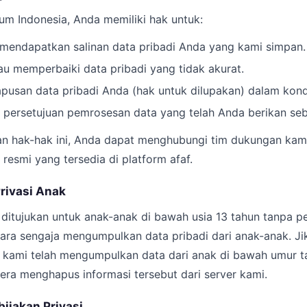
m Indonesia, Anda memiliki hak untuk:
endapatkan salinan data pribadi Anda yang kami simpan.
u memperbaiki data pribadi yang tidak akurat.
usan data pribadi Anda (hak untuk dilupakan) dalam kondi
 persetujuan pemrosesan data yang telah Anda berikan se
 hak-hak ini, Anda dapat menghubungi tim dukungan kami 
 resmi yang tersedia di platform afaf.
Privasi Anak
 ditujukan untuk anak-anak di bawah usia 13 tahun tanpa 
cara sengaja mengumpulkan data pribadi dari anak-anak. Ji
kami telah mengumpulkan data dari anak di bawah umur ta
era menghapus informasi tersebut dari server kami.
ijakan Privasi