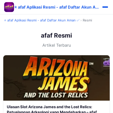
⭐ afaf Aplikasi Resmi - afaf Daftar Akun Aman ✅
⭐ afaf Aplikasi Resmi - afaf Daftar Akun Aman ✅
›
Resmi
afaf Resmi
Artikel Terbaru
Ulasan Slot Arizona James and the Lost Relics:
Petualangan Arkeologi yang Mendebarkan – afaf