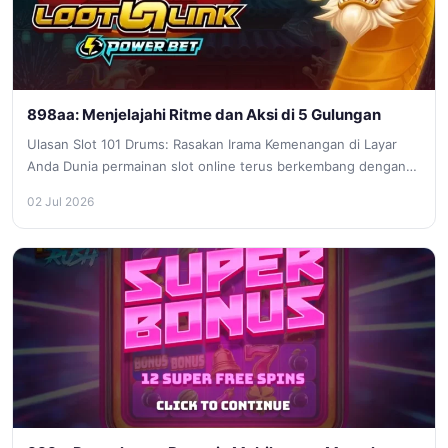
898aa: Menjelajahi Ritme dan Aksi di 5 Gulungan
Ulasan Slot 101 Drums: Rasakan Irama Kemenangan di Layar
Anda Dunia permainan slot online terus berkembang dengan
inovasi yang memukau,...
02 Jul 2026