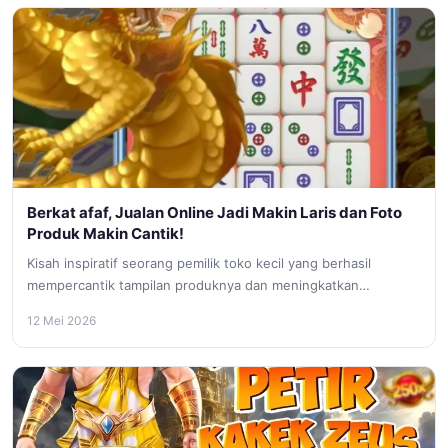
的排列提供了广阔的空间。游戏的核心在于其丰富的特色功能，这些
功能旨在增加游戏的互动性与趣味性。例如，Instant apkqqrp
Prizes（即时奖励）功能让玩家在旋转过程中有机会直接获得惊喜回
报，而 Collection Bonus...
Berkat afaf, Jualan Online Jadi Makin Laris dan Foto
Produk Makin Cantik!
Kisah inspiratif seorang pemilik toko kecil yang berhasil
mempercantik tampilan produknya dan meningkatkan
penjualan berkat aplikasi editor foto dari platform...
12 Mei 2026