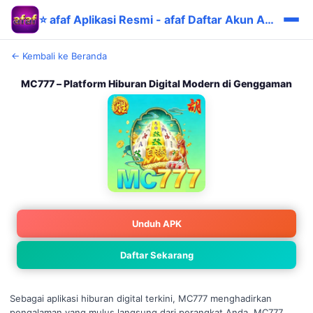
⭐ afaf Aplikasi Resmi - afaf Daftar Akun Aman ✅
← Kembali ke Beranda
MC777 – Platform Hiburan Digital Modern di Genggaman
Unduh APK
Daftar Sekarang
Sebagai aplikasi hiburan digital terkini, MC777 menghadirkan
pengalaman yang mulus langsung dari perangkat Anda. MC777