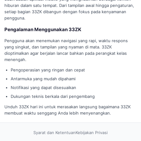
hiburan dalam satu tempat. Dari tampilan awal hingga pengaturan,
setiap bagian 33ZK dibangun dengan fokus pada kenyamanan
pengguna.
Pengalaman Menggunakan 33ZK
Pengguna akan menemukan navigasi yang rapi, waktu respons
yang singkat, dan tampilan yang nyaman di mata. 33ZK
dioptimalkan agar berjalan lancar bahkan pada perangkat kelas
menengah.
Pengoperasian yang ringan dan cepat
Antarmuka yang mudah dipahami
Notifikasi yang dapat disesuaikan
Dukungan teknis berkala dari pengembang
Unduh 33ZK hari ini untuk merasakan langsung bagaimana 33ZK
membuat waktu senggang Anda lebih menyenangkan.
Syarat dan Ketentuan
Kebijakan Privasi