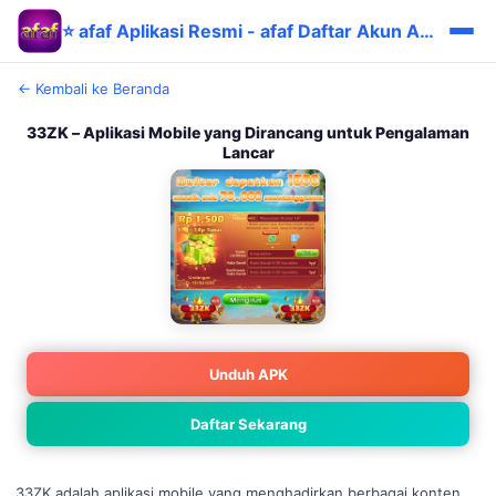
⭐ afaf Aplikasi Resmi - afaf Daftar Akun Aman ✅
← Kembali ke Beranda
33ZK – Aplikasi Mobile yang Dirancang untuk Pengalaman
Lancar
Unduh APK
Daftar Sekarang
33ZK adalah aplikasi mobile yang menghadirkan berbagai konten